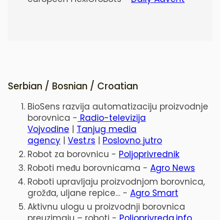
Serbian / Bosnian / Croatian
BioSens razvija automatizaciju proizvodnje
borovnica -
Radio-televizija
Vojvodine
|
Tanjug media
agency
|
Vest.rs
|
Poslovno jutro
Robot za borovnicu -
Poljoprivrednik
Roboti među borovnicama -
Agro News
Roboti upravljaju proizvodnjom borovnica,
grožđa, uljane repice… -
Agro Smart
Aktivnu ulogu u proizvodnji borovnica
preuzimaju – roboti -
Poljoprivreda.info