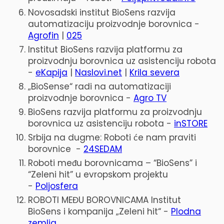
Novosadski institut BioSens razvija
automatizaciju proizvodnje borovnica -
Agrofin
|
025
Institut BioSens razvija platformu za
proizvodnju borovnica uz asistenciju robota
-
eKapija
|
Naslovi.net
|
Krila severa
„BioSense“ radi na automatizaciji
proizvodnje borovnica -
Agro TV
BioSens razvija platformu za proizvodnju
borovnica uz asistenciju robota -
inSTORE
Srbija na dugme: Roboti će nam praviti
borovnice -
24SEDAM
Roboti među borovnicama – “BioSens” i
“Zeleni hit” u evropskom projektu
-
Poljosfera
ROBOTI MEĐU BOROVNICAMA Institut
BioSens i kompanija „Zeleni hit“ -
Plodna
zemlja