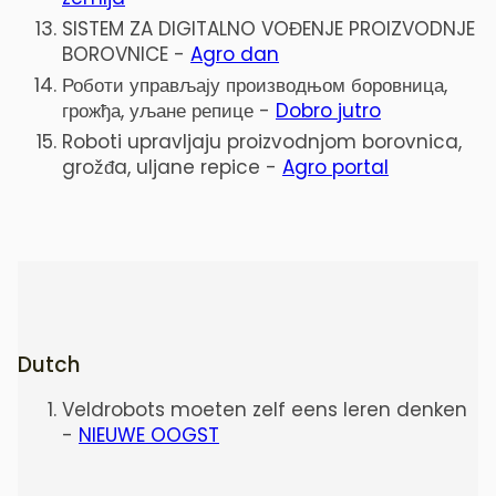
SISTEM ZA DIGITALNO VOĐENJE PROIZVODNJE
BOROVNICE -
Agro dan
Роботи управљају производњом боровница,
грожђа, уљане репице -
Dobro jutro
Roboti upravljaju proizvodnjom borovnica,
grožđa, uljane repice
-
Agro portal
Dutch
Veldrobots moeten zelf eens leren denken
-
NIEUWE OOGST